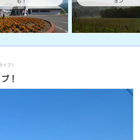
も！
ョン
ライブ！
イブ！