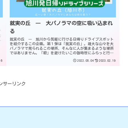
就実の丘 ― 大パノラマの空に吸い込まれ
る
有
は
就実の丘 ― 旭川から気軽に行ける日帰りドライブスポット
冬
を紹介するこの企画。第１弾は「就実の丘」。雄大な山々を大
パノラマで見られるこの場所、そんなに人が集まるような場所
ではありません。「密」を避けたいこの御時世にふらっと行っ
てみるのはどうでしょうか？
16
2022.05.04
2023.02.19
ンサーリンク