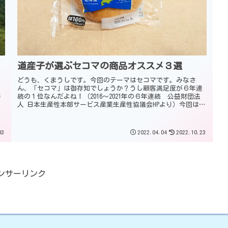
道産子が選ぶセコマの商品オススメ３選
どうも、くまうしです。今回のテーマはセコマです。みなさ
ん、「セコマ」は御存知でしょうか？うし顧客満足度が６年連
良
続の１位なんだよね！（2016～2021年の６年連続 公益財団法
イ
人 日本生産性本部サービス産業生産性協議会HPより）今回は道
ド
民歴4...
03
2022.04.04
2022.10.23
ンサーリンク