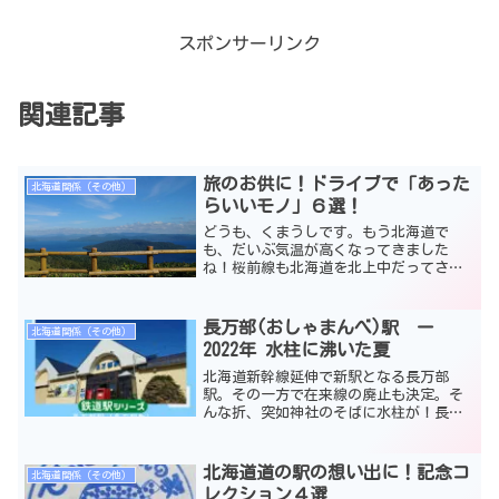
スポンサーリンク
関連記事
旅のお供に！ドライブで「あった
北海道関係（その他）
らいいモノ」６選！
どうも、くまうしです。もう北海道で
も、だいぶ気温が高くなってきました
ね！桜前線も北海道を北上中だってさ！
みなさんも体調管理に気を付けてくださ
いね。GW直前ですし、このタイミングで
具合悪くなるなんてモッタイナイ。コロ
長万部(おしゃまんべ)駅 ー
北海道関係（その他）
ナのことがあるので、密は避...
2022年 水柱に沸いた夏
北海道新幹線延伸で新駅となる長万部
駅。その一方で在来線の廃止も決定。そ
んな折、突如神社のそばに水柱が！長万
部の今を撮ってきました！
北海道道の駅の想い出に！記念コ
北海道関係（その他）
レクション４選