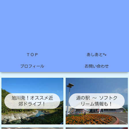
ＴＯＰ
あしあと🐾
プロフィール
お問い合わせ
旭川発！オススメ近
道の駅 ～ ソフトク
郊ドライブ！
リーム情報も！