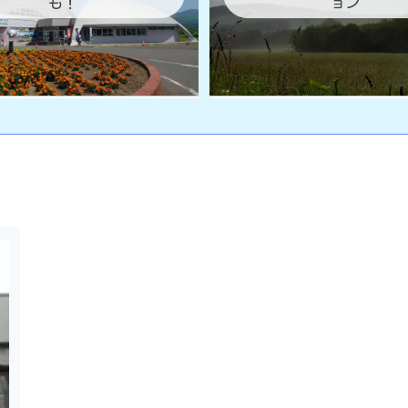
も！
ョン