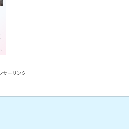
が
服
記
20
ンサーリンク