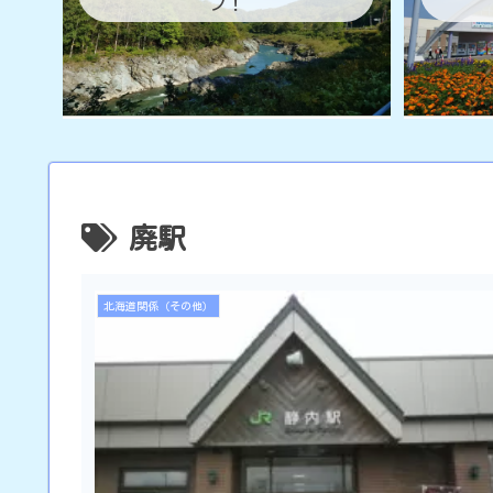
ブ！
廃駅
北海道関係（その他）